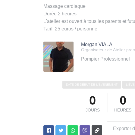
Massage cardiaque
Durée 2 heures
L'atelier est ouvert à tous les parents et fut
Tarif: 25 euros / personne
Morgan VIALA
Organisateur de Atelier pre
Pompier Professionnel
DATE DE DÉBUT DE L'ÉVÉNEMENT
L'ÉV
0
0
JOURS
HEURES
Exporter d