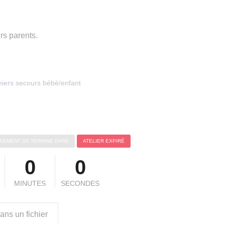
urs parents.
miers secours bébé/enfant
ÉNEMENT SE TERMINE DANS
ATELIER EXPIRÉ
0
0
MINUTES
SECONDES
ans un fichier