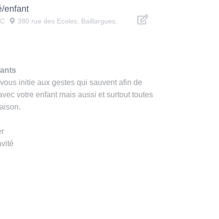
é/enfant
TC
380 rue des Ecoles, Baillargues,
fants
ous initie aux gestes qui sauvent afin de
 avec votre enfant mais aussi et surtout toutes
maison.
er
avité