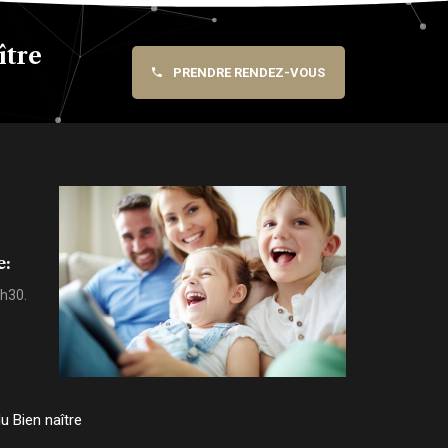
ître
PRENDRE RENDEZ-VOUS
e:
9h30.
 Bien naître