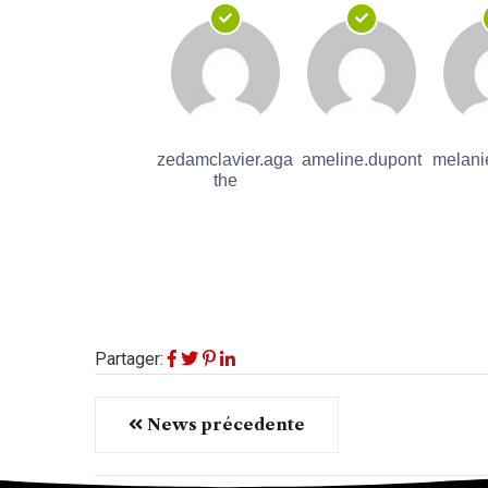
zedamclavier.aga
ameline.dupont
melan
the
Partager:
News précedente