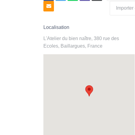
Importe
Localisation
L'Atelier du bien naître, 380 rue des
Ecoles, Baillargues, France